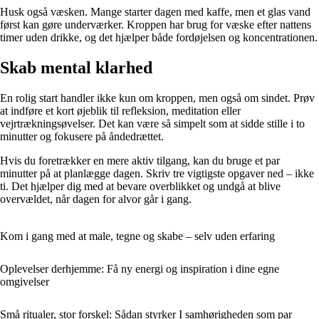
Husk også væsken. Mange starter dagen med kaffe, men et glas vand
først kan gøre underværker. Kroppen har brug for væske efter nattens
timer uden drikke, og det hjælper både fordøjelsen og koncentrationen.
Skab mental klarhed
En rolig start handler ikke kun om kroppen, men også om sindet. Prøv
at indføre et kort øjeblik til refleksion, meditation eller
vejrtrækningsøvelser. Det kan være så simpelt som at sidde stille i to
minutter og fokusere på åndedrættet.
Hvis du foretrækker en mere aktiv tilgang, kan du bruge et par
minutter på at planlægge dagen. Skriv tre vigtigste opgaver ned – ikke
ti. Det hjælper dig med at bevare overblikket og undgå at blive
overvældet, når dagen for alvor går i gang.
Kom i gang med at male, tegne og skabe – selv uden erfaring
Oplevelser derhjemme: Få ny energi og inspiration i dine egne
omgivelser
Små ritualer, stor forskel: Sådan styrker I samhørigheden som par