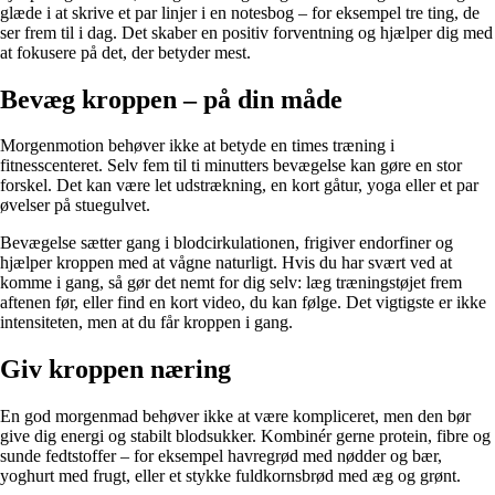
glæde i at skrive et par linjer i en notesbog – for eksempel tre ting, de
ser frem til i dag. Det skaber en positiv forventning og hjælper dig med
at fokusere på det, der betyder mest.
Bevæg kroppen – på din måde
Morgenmotion behøver ikke at betyde en times træning i
fitnesscenteret. Selv fem til ti minutters bevægelse kan gøre en stor
forskel. Det kan være let udstrækning, en kort gåtur, yoga eller et par
øvelser på stuegulvet.
Bevægelse sætter gang i blodcirkulationen, frigiver endorfiner og
hjælper kroppen med at vågne naturligt. Hvis du har svært ved at
komme i gang, så gør det nemt for dig selv: læg træningstøjet frem
aftenen før, eller find en kort video, du kan følge. Det vigtigste er ikke
intensiteten, men at du får kroppen i gang.
Giv kroppen næring
En god morgenmad behøver ikke at være kompliceret, men den bør
give dig energi og stabilt blodsukker. Kombinér gerne protein, fibre og
sunde fedtstoffer – for eksempel havregrød med nødder og bær,
yoghurt med frugt, eller et stykke fuldkornsbrød med æg og grønt.