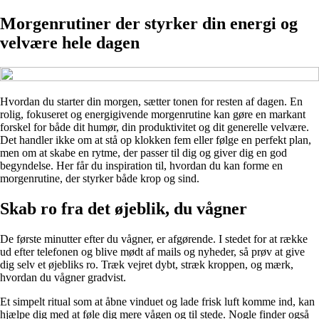
Morgenrutiner der styrker din energi og
velvære hele dagen
Hvordan du starter din morgen, sætter tonen for resten af dagen. En
rolig, fokuseret og energigivende morgenrutine kan gøre en markant
forskel for både dit humør, din produktivitet og dit generelle velvære.
Det handler ikke om at stå op klokken fem eller følge en perfekt plan,
men om at skabe en rytme, der passer til dig og giver dig en god
begyndelse. Her får du inspiration til, hvordan du kan forme en
morgenrutine, der styrker både krop og sind.
Skab ro fra det øjeblik, du vågner
De første minutter efter du vågner, er afgørende. I stedet for at række
ud efter telefonen og blive mødt af mails og nyheder, så prøv at give
dig selv et øjebliks ro. Træk vejret dybt, stræk kroppen, og mærk,
hvordan du vågner gradvist.
Et simpelt ritual som at åbne vinduet og lade frisk luft komme ind, kan
hjælpe dig med at føle dig mere vågen og til stede. Nogle finder også