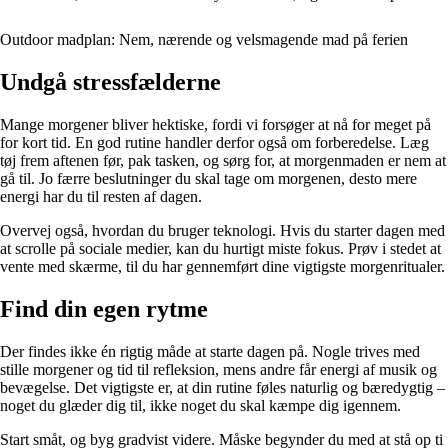
Outdoor madplan: Nem, nærende og velsmagende mad på ferien
Undgå stressfælderne
Mange morgener bliver hektiske, fordi vi forsøger at nå for meget på
for kort tid. En god rutine handler derfor også om forberedelse. Læg
tøj frem aftenen før, pak tasken, og sørg for, at morgenmaden er nem at
gå til. Jo færre beslutninger du skal tage om morgenen, desto mere
energi har du til resten af dagen.
Overvej også, hvordan du bruger teknologi. Hvis du starter dagen med
at scrolle på sociale medier, kan du hurtigt miste fokus. Prøv i stedet at
vente med skærme, til du har gennemført dine vigtigste morgenritualer.
Find din egen rytme
Der findes ikke én rigtig måde at starte dagen på. Nogle trives med
stille morgener og tid til refleksion, mens andre får energi af musik og
bevægelse. Det vigtigste er, at din rutine føles naturlig og bæredygtig –
noget du glæder dig til, ikke noget du skal kæmpe dig igennem.
Start småt, og byg gradvist videre. Måske begynder du med at stå op ti