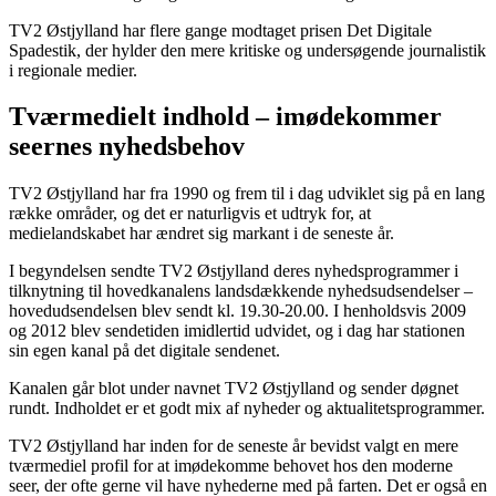
TV2 Østjylland har flere gange modtaget prisen Det Digitale
Spadestik, der hylder den mere kritiske og undersøgende journalistik
i regionale medier.
Tværmedielt indhold – imødekommer
seernes nyhedsbehov
TV2 Østjylland har fra 1990 og frem til i dag udviklet sig på en lang
række områder, og det er naturligvis et udtryk for, at
medielandskabet har ændret sig markant i de seneste år.
I begyndelsen sendte TV2 Østjylland deres nyhedsprogrammer i
tilknytning til hovedkanalens landsdækkende nyhedsudsendelser –
hovedudsendelsen blev sendt kl. 19.30-20.00. I henholdsvis 2009
og 2012 blev sendetiden imidlertid udvidet, og i dag har stationen
sin egen kanal på det digitale sendenet.
Kanalen går blot under navnet TV2 Østjylland og sender døgnet
rundt. Indholdet er et godt mix af nyheder og aktualitetsprogrammer.
TV2 Østjylland har inden for de seneste år bevidst valgt en mere
tværmediel profil for at imødekomme behovet hos den moderne
seer, der ofte gerne vil have nyhederne med på farten. Det er også en