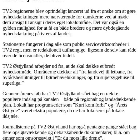
TV2-regionerne blev oprindeligt lanceret ud fra et ønske om at gøre
nyhedsdækningen mere nærværende for danskerne ved at møde
dem ansigt til ansigt i deres eget lokalområde. Det var også en
gylden mulighed for at få en både bredere og mere dybdegående
nyhedsdækning på tværs af landet.
Stationerne fungerer i dag alle som public servicevirksomheder i
TV2 regi, men er redaktionelt uafhængige, ligesom de selv kan råde
over de licensmidler, de bliver tildelt.
TV2 Østjylland arbejder ud fra, at de skal dække et bredt
nyhedsområde. Områderne dækker alt ”fra landevej til letbane, fra
byrådsbeslutninger til børnehavelukninger, og fra supersygehuse til
superliga.”
Gennem årenes løb har TV2 Østjylland stået bag en række
populære indslag på kanalen – både på regionalt og landsdækkende
plan. Lokalt har programserier som ”Kurt kom forbi” og ”Årets
Østjyde” været ekstra populære, da de har fokuseret på lokale
ildsjæle.
Journalisterne på TV2 Østjylland har også gentagne gange stået bag
flere opsigtsvækkende og debatskabende dokumentarer, bl.a. om
emner som omsorgssvigt i ”Er du mors lille dreng”.