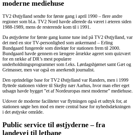
moderne mediehuse
TV2 Østjylland sendte for første gang i april 1990 – flere andre
regioner som bl.a. TV2 Nord havde allerede da været i æteren siden
1988-1989, mens de resterende kom til i 1991.
Da østjyderne for første gang kunne tune ind på TV2 Østjylland, var
det med en stor TV-personlighed som ankermand – Erling
Bundgaard fungerede som direktør for stationen frem til 2000.
Bundgaard havde gennem en længere årrække ageret som quizvært
for en række af DR’s mest populære
underholdningsprogrammer som f.eks. Lørdagshjørnet samt Gæt og
Grimasser, men var også en anerkendt journalist.
Den oprindelige base for TV2 Østjylland var Randers, men i 1999
flyttede stationen videre til Skejby nær Aarhus, hvor man efter eget
udsagn havde bygget ”et af Nordeuropas mest moderne” mediehuse.
Udover de moderne faciliteter var flytningen også et udtryk for, at
stationen søgte hen mod en mere central base for nyhedsdækningen
i det østjyske område.
Public service til østjyderne – fra
landevej til letbane