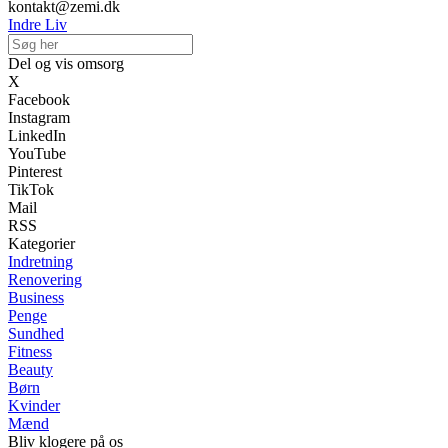
kontakt@zemi.dk
Indre Liv
Del og vis omsorg
X
Facebook
Instagram
LinkedIn
YouTube
Pinterest
TikTok
Mail
RSS
Kategorier
Indretning
Renovering
Business
Penge
Sundhed
Fitness
Beauty
Børn
Kvinder
Mænd
Bliv klogere på os