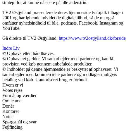
strategi for at kunne nå seere på alle alderstrin.
TV2 Østjylland præsenterede deres hjemmeside tv2oj.dk tilbage i
2001 og har løbende udvidet de digitale tilbud, så de nu også
omfatter nyhedsindhold til bl.a. podcasts, Facebook, Instagram og
YouTube.
Gå direkte til TV2 Østjylland:
https://www.tv2ostjylland.dk/forside
Indre Liv
© Ophavsretten håndhæves.
© Ophavsret gælder. Vi samarbejder med partnere og kan få
provision ved køb gennem anbefalede produkter.
© Indholdet på denne hjemmeside er beskyttet af ophavsret. Vi
samarbejder med kommercielle partnere og modtager muligvis
betaling ved køb. Uautoriseret brug er forbudt.
Hvem er vi
Vores rejse
Formål og værdier
Om teamet
Donér
Kontorer
Noter
Spørgsmål og svar
Fejlfinding