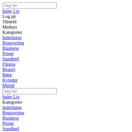
Indre Liv
Log på
Tilmeld
Mailnyt
Kategorier
Indretning
Renovering
Business
Penge
Sundhed
Fitness
Beauty
Børn
Kvinder
Mænd
Indre Liv
Kategorier
Indretning
Renovering
Business
Penge
Sundhed