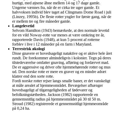
hurtigt, med øjnene åbne mellem 14 og 17 dage gamle.
Ungerne vænnes fra, når de er cirka tre uger gamle. Et
halvvoksen individ blev taget ad Clingmans Dome Road i juli
(Linzey, 1995b). De fleste rotter yngler for første gang, når de
er mellem tre og fire måneder gamle.
Langelevetid
Selvom Hamilton (1943) bemærkede, at den normale levetid
for en vild Noway-rotte var menes at være omkring tre år,
rapporterede Davis (1948), at kun 5 procent af rotterne
forblev i live i 12 måneder på en farm i Maryland.
Terrestrisk økologi
Disse gnavere er hovedsageligt nataktive og er aktive hele året
rundt. De forekommer almindeligvis i kolonier. Tegn på deres
tilstedeværelse omfatter gnaving, afføring og fordærvet mad.
De er aggressive og driver ofte hjemmehørende rotter og mus
ud. Den norske rotte er mere en graver og en mindre adræt
klatrer end den sorte rotte.
Fordi norske rotter rejser langs smalle baner, er det vanskeligt
at måle arealet af hjemmeområdet. Bevægelser afhænger
hovedsageligt af tilgængeligheden af fødevarer og
befolkningstætheden. Jackson (1982) rapporterede en
gennemsnitlig radius på hjemmeområdet på 30 til 50 m.
Stroud (1982) registrerede et gennemsnitligt hjemmeområde
på 0,24 ha.