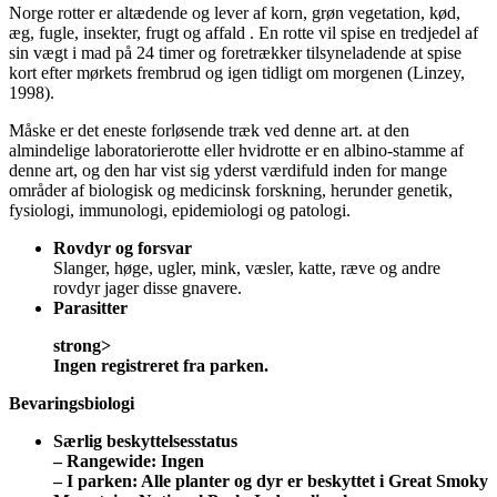
Norge rotter er altædende og lever af korn, grøn vegetation, kød,
æg, fugle, insekter, frugt og affald . En rotte vil spise en tredjedel af
sin vægt i mad på 24 timer og foretrækker tilsyneladende at spise
kort efter mørkets frembrud og igen tidligt om morgenen (Linzey,
1998).
Måske er det eneste forløsende træk ved denne art. at den
almindelige laboratorierotte eller hvidrotte er en albino-stamme af
denne art, og den har vist sig yderst værdifuld inden for mange
områder af biologisk og medicinsk forskning, herunder genetik,
fysiologi, immunologi, epidemiologi og patologi.
Rovdyr og forsvar
Slanger, høge, ugler, mink, væsler, katte, ræve og andre
rovdyr jager disse gnavere.
Parasitter
strong>
Ingen registreret fra parken.
Bevaringsbiologi
Særlig beskyttelsesstatus
–
Rangewide:
Ingen
–
I parken:
Alle planter og dyr er beskyttet i Great Smoky