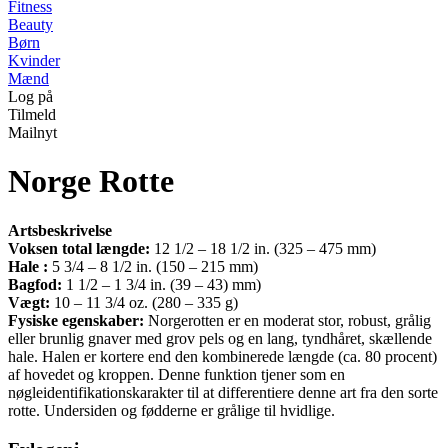
Fitness
Beauty
Børn
Kvinder
Mænd
Log på
Tilmeld
Mailnyt
Norge Rotte
Artsbeskrivelse
Voksen total længde:
12 1/2 – 18 1/2 in. (325 – 475 mm)
Hale :
5 3/4 – 8 1/2 in. (150 – 215 mm)
Bagfod:
1 1/2 – 1 3/4 in. (39 – 43) mm)
Vægt:
10 – 11 3/4 oz. (280 – 335 g)
Fysiske egenskaber:
Norgerotten er en moderat stor, robust, grålig
eller brunlig gnaver med grov pels og en lang, tyndhåret, skællende
hale. Halen er kortere end den kombinerede længde (ca. 80 procent)
af hovedet og kroppen. Denne funktion tjener som en
nøgleidentifikationskarakter til at differentiere denne art fra den sorte
rotte. Undersiden og fødderne er grålige til hvidlige.