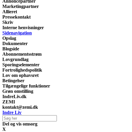
Annoncepartner
Marketingpartner
Allieret
Pressekontakt
Skriv
Interne henvisninger
Sidenavigation
Opslag
Dokumenter
Blogside
Abonnementsstrøm
Lovgrundlag
Sporingselementer
Fortrolighedspolitik
Lov om ophavsret
Betingelser
Tilgængelige funktioner
Grøn omstilling
IndreLiv.dk
ZEMI
kontakt@zemi.dk
Indre Liv
Del og vis omsorg
X