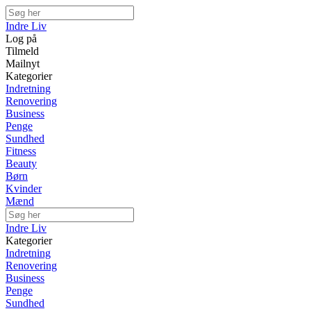
Indre Liv
Log på
Tilmeld
Mailnyt
Kategorier
Indretning
Renovering
Business
Penge
Sundhed
Fitness
Beauty
Børn
Kvinder
Mænd
Indre Liv
Kategorier
Indretning
Renovering
Business
Penge
Sundhed