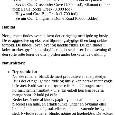
–
Sevier Co.:
Greenbrier Cove (1.750 fod); Elkmont (2.500
fod); Eagle Rocks Creek (3.800 fod).
–
Haywood Co.:
Big Creek (1.700 fod).
–
Swain Co.:
Clingmans Dome Road (6.000 fødder).
Habitat
Norge rotter findes overalt, hvor der er rigeligt med føde og husly.
De er aggressive og ekstremt tilpasningsdygtige til en lang række
forhold. De findes i byer, byer og landdistrikter. De kan findes i
lader, marker, grøfter, majskrybber og lossepladser. I modsætning til
den sorte rotte borer de ofte i jorden under beskyttende dækning.
Naturhistorie
Reproduktion
Norske rotter er blandt de mest produktive af alle pattedyr.
Hvis der er rigeligt med føde og husly, kan norske rotter yngle
hele året. Kuld varierer i størrelse fra 6 til 22 unger, men
normalt gennemsnitligt 7 til 9. En enkelt hun kan føde så
mange som 12 kuld på et år.
Reder bestående af klude, papir og andet affald kan være
placeret i en hule, en affaldsbunke, under en bygning eller
brændebunke, i en høstak eller et andet tilsvarende beskyttet
sted. Nyfødte rotter er blinde, nøgne og hjælpeløse. De vokser