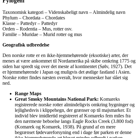
Fylogeni
Taxonomisk kategori – Videnskabeligt navn – Almindelig navn
Phylum – Chordata – Chordates
Klasse – Pattedyr – Pattedyr
Orden – Rodentia – Mus, rotter osv.
Familie – Muridae – Murid rotter og mus
Geografisk udbredelse
Den norske rotte er en ikke-hjemmehørende (eksotiske) arter, der
menes at være ankommet til Nordamerika på skibe omkring 1775 og
siden har spredt sig over det meste af kontinentet (Sølv, 1927). Det
er hjemmehørende i Japan og muligvis det østlige fastland i Asien.
Norske rotter findes næsten overalt, hvor mennesker har slået sig
ned.
Range Maps
Great Smoky Mountains National Park:
Komareks
registrerede norske rotter almindeligvis omkring bygninger og
lejlighedsvis i klippehegn, der grænser op til majsmarker. Et
individ blev imidlertid registreret af Komareks fem miles fra
den nærmeste beboelse langs Eagle Rocks Creek (3.800 fod)
(Komarek og Komarek, 1938). På grund af en mere
begrænset fødevareforsyning end i dage før parken er denne
ikke-hjemmehørende art blevet mindre udbredt i parken.