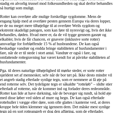
stadig en alvorlig trussel mod folkesundheden og skal derfor behandles
så hurtigt som muligt.
Rotter kan overføre alle mulige forskellige sygdomme. Mens de
engang hjalp med at overføre pesten gennem Europa via deres lopper,
er de nu meget mere tilbøjelige til at overføre Weils sygdom og
ekstremt skadeligt patogen, som kan føre til nyresvigt og, hvis det ikke
behandles, døden. Hvad mere er, da de vil tygge gennem gasrør og
elkabler, hvis de får chancen, er gnavere (inklusive sorte rotter)
ansvarlige for forbløffende 15 % af husbrandene. De kan også
beskadige vandrør og endda bringe stabiliteten af husfundamenter i
fare, når de er til stede i stort antal. Vandrør er også i fare, og
omfattende rottegravning har været kendt for at påvirke stabiliteten af
husfundamenter.
Pga. til deres naturlige tilbøjelighed til mørke steder, er sorte rotter
sjældent set af mennesker, selv når de bor tæt på. Ikke desto mindre vil
et angreb stadig efterlade synlige tegn, som er nemmere at få øje på
end rotterne selv. Det tydeligste tegn er såkaldte “rotteløb” – slidte stier
efterladt af rotterne, når de kommer ind og forlader deres redeområde.
Rotter kan lide at have dækning, når de bevæger sig rundt, så hold øje
med disse løber ved siden af mure og hegn. De kan også efterlade
rottehuller i vægge eller døre, som ofte glattes i kanterne ved, at deres
kroppe hele tiden klemmer sig igennem dem. Det måske mest synlige
tegn på en sort rotteangreb er dog den afføring, som de efterlader.