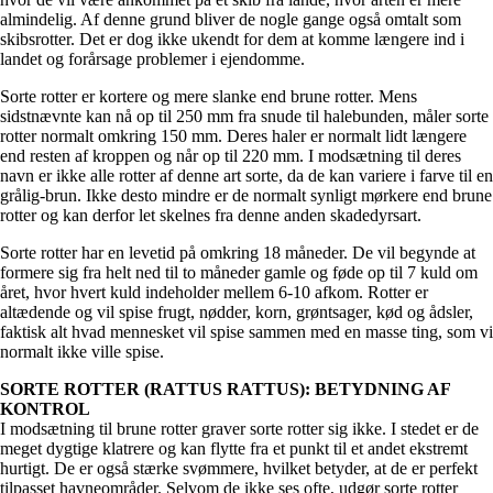
almindelig. Af denne grund bliver de nogle gange også omtalt som
skibsrotter. Det er dog ikke ukendt for dem at komme længere ind i
landet og forårsage problemer i ejendomme.
Sorte rotter er kortere og mere slanke end brune rotter. Mens
sidstnævnte kan nå op til 250 mm fra snude til halebunden, måler sorte
rotter normalt omkring 150 mm. Deres haler er normalt lidt længere
end resten af kroppen og når op til 220 mm. I modsætning til deres
navn er ikke alle rotter af denne art sorte, da de kan variere i farve til en
grålig-brun. Ikke desto mindre er de normalt synligt mørkere end brune
rotter og kan derfor let skelnes fra denne anden skadedyrsart.
Sorte rotter har en levetid på omkring 18 måneder. De vil begynde at
formere sig fra helt ned til to måneder gamle og føde op til 7 kuld om
året, hvor hvert kuld indeholder mellem 6-10 afkom. Rotter er
altædende og vil spise frugt, nødder, korn, grøntsager, kød og ådsler,
faktisk alt hvad mennesket vil spise sammen med en masse ting, som vi
normalt ikke ville spise.
SORTE ROTTER (RATTUS RATTUS): BETYDNING AF
KONTROL
I modsætning til brune rotter graver sorte rotter sig ikke. I stedet er de
meget dygtige klatrere og kan flytte fra et punkt til et andet ekstremt
hurtigt. De er også stærke svømmere, hvilket betyder, at de er perfekt
tilpasset havneområder. Selvom de ikke ses ofte, udgør sorte rotter