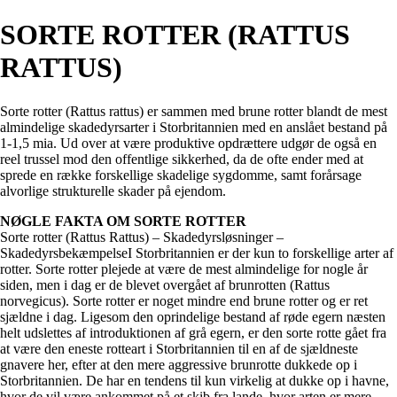
SORTE ROTTER (RATTUS
RATTUS)
Sorte rotter (Rattus rattus) er sammen med brune rotter blandt de mest
almindelige skadedyrsarter i Storbritannien med en anslået bestand på
1-1,5 mia. Ud over at være produktive opdrættere udgør de også en
reel trussel mod den offentlige sikkerhed, da de ofte ender med at
sprede en række forskellige skadelige sygdomme, samt forårsage
alvorlige strukturelle skader på ejendom.
NØGLE FAKTA OM SORTE ROTTER
Sorte rotter (Rattus Rattus) – Skadedyrsløsninger –
SkadedyrsbekæmpelseI Storbritannien er der kun to forskellige arter af
rotter. Sorte rotter plejede at være de mest almindelige for nogle år
siden, men i dag er de blevet overgået af brunrotten (Rattus
norvegicus). Sorte rotter er noget mindre end brune rotter og er ret
sjældne i dag. Ligesom den oprindelige bestand af røde egern næsten
helt udslettes af introduktionen af grå egern, er den sorte rotte gået fra
at være den eneste rotteart i Storbritannien til en af de sjældneste
gnavere her, efter at den mere aggressive brunrotte dukkede op i
Storbritannien. De har en tendens til kun virkelig at dukke op i havne,
hvor de vil være ankommet på et skib fra lande, hvor arten er mere