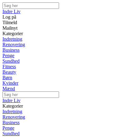
Indre Liv
Log på
Tilmeld
Mailnyt
Kategorier
Indretning
Renovering
Business
Penge
Sundhed
Fitness
Beauty
Børn
Kvinder
Mænd
Indre Liv
Kategorier
Indretning
Renovering
Business
Penge
Sundhed