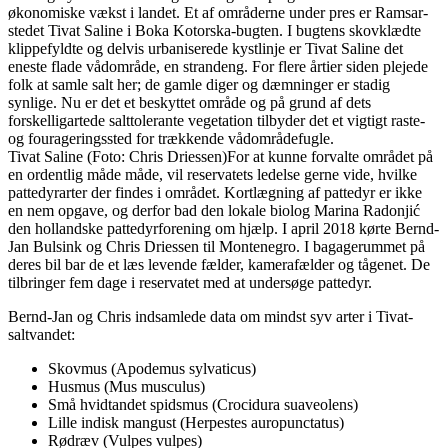
økonomiske vækst i landet. Et af områderne under pres er Ramsar-
stedet Tivat Saline i Boka Kotorska-bugten. I bugtens skovklædte
klippefyldte og delvis urbaniserede kystlinje er Tivat Saline det
eneste flade vådområde, en strandeng. For flere årtier siden plejede
folk at samle salt her; de gamle diger og dæmninger er stadig
synlige. Nu er det et beskyttet område og på grund af dets
forskelligartede salttolerante vegetation tilbyder det et vigtigt raste-
og fourageringssted for trækkende vådområdefugle.
Tivat Saline (Foto: Chris Driessen)For at kunne forvalte området på
en ordentlig måde måde, vil reservatets ledelse gerne vide, hvilke
pattedyrarter der findes i området. Kortlægning af pattedyr er ikke
en nem opgave, og derfor bad den lokale biolog Marina Radonjić
den hollandske pattedyrforening om hjælp. I april 2018 kørte Bernd-
Jan Bulsink og Chris Driessen til Montenegro. I bagagerummet på
deres bil bar de et læs levende fælder, kamerafælder og tågenet. De
tilbringer fem dage i reservatet med at undersøge pattedyr.
Bernd-Jan og Chris indsamlede data om mindst syv arter i Tivat-
saltvandet:
Skovmus (Apodemus sylvaticus)
Husmus (Mus musculus)
Små hvidtandet spidsmus (Crocidura suaveolens)
Lille indisk mangust (Herpestes auropunctatus)
Rødræv (Vulpes vulpes)