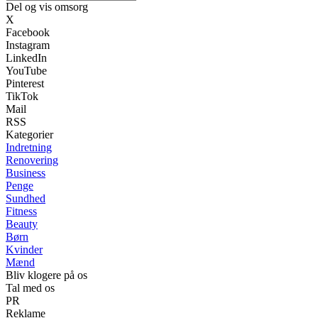
Del og vis omsorg
X
Facebook
Instagram
LinkedIn
YouTube
Pinterest
TikTok
Mail
RSS
Kategorier
Indretning
Renovering
Business
Penge
Sundhed
Fitness
Beauty
Børn
Kvinder
Mænd
Bliv klogere på os
Tal med os
PR
Reklame