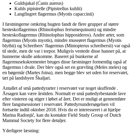
Guldsjakal (Canis aureus)
Kuhls pipistrelle (Pipistrellus kuhlii)
Langfingret flagermus (Myotis capaccinii)
I fæstningerne omkring bugten fandt de flere grupper af større
hesteskoflagermus (Rhinolophus ferrumequinum) og mindre
hesteskoflagermus (Rhinolophus hipposideros). Andre arter, som
flagermus (Myotis myotis), mindre museøret flagermus (Myotis
blythii) og Schreibers’ flagermus (Miniopterus schreibersii) var også
til stede, men de var i torpor. Muligvis ventede disse hanner på, at
hunnerne skulle ankomme. Baseret på bunkerne af
flagermusekskrementer bruges disse fæstninger formentlig også af
flagermus i dvale. Der blev også set en grævling (Meles meles) og
en bøgemår (Martes foina), men begge blev set uden for reservatet,
tæt på landsbyen Škaljari.
Antallet af små pattedyrarter i reservatet var noget skuffende .
Årsagen kan være årstiden. Normalt er små pattedyrbestande lave
efter vinteren og stiger i løbet af året. Det er muligt at gennemføre
flere fangstsessioner i reservatet. Pattedyrsundersøgelsen vil
fortsætte indtil oktober 2018. Hvis du er interesseret i at hjælpe
Marina Radonjić, kan du kontakte Field Study Group of Dutch
Mammal Society for flere detaljer.
Yderligere læsning: