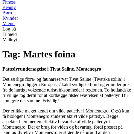
Fitness
Beauty
Børn
Kvinder
Mænd
Log på
Tilmeld
Mailnyt
Tag: Martes foina
Pattedyrundersøgelse i Tivat Saline, Montenegro
Det særlige flora- og faunareservat Tivat Saline (Tivatska solila) i
Montenegro ligger i Europas såkaldt sydligste fjord og er under pres
fra de hurtigt voksende turistvirksomheder i regionen. To hollandske
frivillige tog dertil for at kortlægge tilstedeværelsen af pattedyr. Du
kan gøre det samme. Frivillig!
Der er ikke meget kendt om vilde pattedyr i Montenegro. Også kun
få biologer i Montenegro studerer aktivt vilde pattedyr. Begge
aspekter hæmmer en effektiv bevarelse af vilde pattedyr i
Montenegro. Der er brug for viden og bevaring, fordi presset på
land og dyreliv i Montenegro er stigende på grund af den