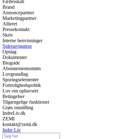
Fællesskab
Brand
Annoncepartner
Marketingpartner
Allieret
Pressekontakt
Skriv
Interne henvisninger
Sidenavigation
Opslag
Dokumenter
Blogside
Abonnementsstrøm
Lovgrundlag
Sporingselementer
Fortrolighedspolitik
Lov om ophavsret
Betingelser
Tilgængelige funktioner
Grøn omstilling
IndreLiv.dk
ZEMI
kontakt@zemi.dk
Indre Liv