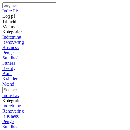
Indre Liv
Log på
Tilmeld
Mailnyt
Kategorier
Indretning
Renovering
Business
Penge
Sundhed
Fitness
Beauty
Børn
Kvinder
Mænd
Indre Liv
Kategorier
Indretning
Renovering
Business
Penge
Sundhed