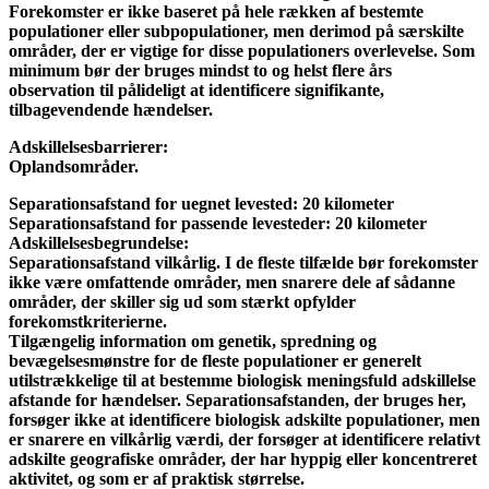
Forekomster er ikke baseret på hele rækken af bestemte
populationer eller subpopulationer, men derimod på særskilte
områder, der er vigtige for disse populationers overlevelse. Som
minimum bør der bruges mindst to og helst flere års
observation til pålideligt at identificere signifikante,
tilbagevendende hændelser.
Adskillelsesbarrierer:
Oplandsområder.
Separationsafstand for uegnet levested:
20 kilometer
Separationsafstand for passende levesteder:
20 kilometer
Adskillelsesbegrundelse:
Separationsafstand vilkårlig. I de fleste tilfælde bør forekomster
ikke være omfattende områder, men snarere dele af sådanne
områder, der skiller sig ud som stærkt opfylder
forekomstkriterierne.
Tilgængelig information om genetik, spredning og
bevægelsesmønstre for de fleste populationer er generelt
utilstrækkelige til at bestemme biologisk meningsfuld adskillelse
afstande for hændelser. Separationsafstanden, der bruges her,
forsøger ikke at identificere biologisk adskilte populationer, men
er snarere en vilkårlig værdi, der forsøger at identificere relativt
adskilte geografiske områder, der har hyppig eller koncentreret
aktivitet, og som er af praktisk størrelse.