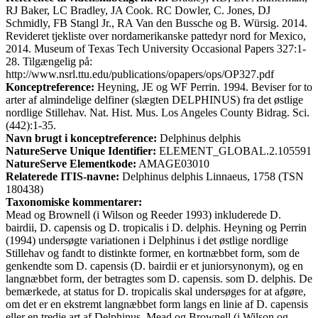
RJ Baker, LC Bradley, JA Cook. RC Dowler, C. Jones, DJ
Schmidly, FB Stangl Jr., RA Van den Bussche og B. Würsig. 2014.
Revideret tjekliste over nordamerikanske pattedyr nord for Mexico,
2014. Museum of Texas Tech University Occasional Papers 327:1-
28. Tilgængelig på:
http://www.nsrl.ttu.edu/publications/opapers/ops/OP327.pdf
Konceptreference:
Heyning, JE og WF Perrin. 1994. Beviser for to
arter af almindelige delfiner (slægten DELPHINUS) fra det østlige
nordlige Stillehav. Nat. Hist. Mus. Los Angeles County Bidrag. Sci.
(442):1-35.
Navn brugt i konceptreference:
Delphinus delphis
NatureServe Unique Identifier:
ELEMENT_GLOBAL.2.105591
NatureServe Elementkode:
AMAGE03010
Relaterede ITIS-navne:
Delphinus delphis Linnaeus, 1758 (TSN
180438)
Taxonomiske kommentarer:
Mead og Brownell (i Wilson og Reeder 1993) inkluderede D.
bairdii, D. capensis og D. tropicalis i D. delphis. Heyning og Perrin
(1994) undersøgte variationen i Delphinus i det østlige nordlige
Stillehav og fandt to distinkte former, en kortnæbbet form, som de
genkendte som D. capensis (D. bairdii er et juniorsynonym), og en
langnæbbet form, der betragtes som D. capensis. som D. delphis. De
bemærkede, at status for D. tropicalis skal undersøges for at afgøre,
om det er en ekstremt langnæbbet form langs en linie af D. capensis
eller en tredje art af Delphinus. Mead og Brownell (i Wilson og