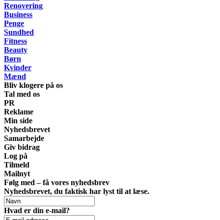
Renovering
Business
Penge
Sundhed
Fitness
Beauty
Børn
Kvinder
Mænd
Bliv klogere på os
Tal med os
PR
Reklame
Min side
Nyhedsbrevet
Samarbejde
Giv bidrag
Log på
Tilmeld
Mailnyt
Følg med – få vores nyhedsbrev
Nyhedsbrevet, du faktisk har lyst til at læse.
Hvad er din e-mail?