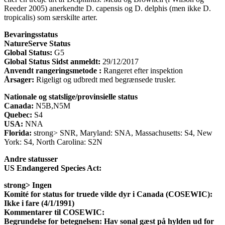
Reeder 2005) anerkendte D. capensis og D. delphis (men ikke D.
tropicalis) som særskilte arter.
Bevaringsstatus
NatureServe Status
Global Status:
G5
Global Status Sidst anmeldt:
29/12/2017
Anvendt rangeringsmetode :
Rangeret efter inspektion
Årsager:
Rigeligt og udbredt med begrænsede trusler.
Nationale og statslige/provinsielle status
Canada:
N5B,N5M
Quebec:
S4
USA:
NNA
Florida:
strong> SNR, Maryland: SNA, Massachusetts: S4, New
York: S4, North Carolina: S2N
Andre statusser
US Endangered Species Act:
strong> Ingen
Komité for status for truede vilde dyr i Canada (COSEWIC):
Ikke i fare (4/1/1991)
Kommentarer til COSEWIC:
Begrundelse for betegnelsen: Hav sonal gæst på hylden ud for