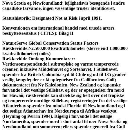
Nova Scotia og Newfoundland; lejlighedsvis besøgende i andre
canadiske farvande, ingen væsentlige trusler identificeret.
Statushistorik: Designated Not at Risk i april 1991.
Konventionen om international handel med truede arters
beskyttelsesstatus ( CITES):
Bilag II
NatureServe Global Conservation Status Factors
Rækkevidde:
>2.500.000 kvadratkilometer (større end 1.000.000
kvadratkilometer) miles)
Rækkevidde Omfang Kommentarer:
Verdensomspændende i subtropiske og varme tempererede
oceaner, inklusive Middelhavet og Sortehavet. I Stillehavet,
spænder fra British Columbia syd til Chile og ud til 135 grader
vestlig længde; der er få optegnelser fra Californiens Golf;
dokumenteret fra Ny Kaledonien, New Zealand og japanske
farvande i det vestlige Stillehav, og der er optegnelser fra nord
for Hawaii; rækkevidde kan strække sig helt over det tropiske
og tempererede nordlige Stillehav; registreringer fra det vestlige
Atlanterhav spænder fra mindst Florida til Newfoundland og i
det østlige Atlanterhav fra Nordeuropa til Afrikas vestkyst
(Heyning og Perrin 1994). Rigelig i farvande i det østlige
Nordamerika, spænder nord i stort antal til nær Nova Scotia og
Newfoundland om sommeren; ellers spænder generelt fra Gulf