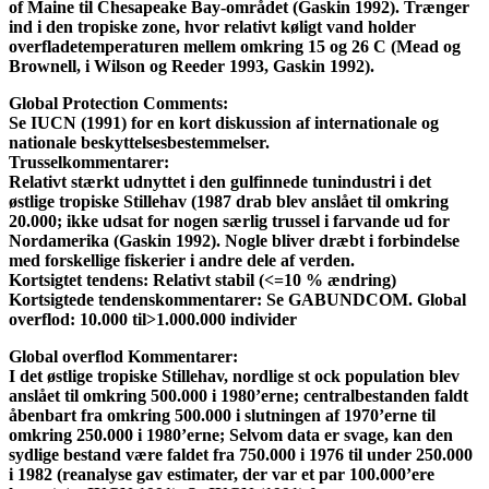
of Maine til Chesapeake Bay-området (Gaskin 1992). Trænger
ind i den tropiske zone, hvor relativt køligt vand holder
overfladetemperaturen mellem omkring 15 og 26 C (Mead og
Brownell, i Wilson og Reeder 1993, Gaskin 1992).
Global Protection Comments:
Se IUCN (1991) for en kort diskussion af internationale og
nationale beskyttelsesbestemmelser.
Trusselkommentarer:
Relativt stærkt udnyttet i den gulfinnede tunindustri i det
østlige tropiske Stillehav (1987 drab blev anslået til omkring
20.000; ikke udsat for nogen særlig trussel i farvande ud for
Nordamerika (Gaskin 1992). Nogle bliver dræbt i forbindelse
med forskellige fiskerier i andre dele af verden.
Kortsigtet tendens:
Relativt stabil (<=10 % ændring)
Kortsigtede tendenskommentarer:
Se GABUNDCOM. Global
overflod: 10.000 til>1.000.000 individer
Global overflod Kommentarer:
I det østlige tropiske Stillehav, nordlige st ock population blev
anslået til omkring 500.000 i 1980’erne; centralbestanden faldt
åbenbart fra omkring 500.000 i slutningen af 1970’erne til
omkring 250.000 i 1980’erne; Selvom data er svage, kan den
sydlige bestand være faldet fra 750.000 i 1976 til under 250.000
i 1982 (reanalyse gav estimater, der var et par 100.000’ere