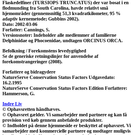
Flaskedelfiner (TURSIOPS TRUNCATUS) der var bosat i en
flodmunding fra South Carolina, havde relativt små
hjemområder (gennemsnitlig 51,3 kvadratkilometer, 95 %
adaptiv kernemetode; Gubbins 2002).
Dato:
2002-03-06
Forfatter:
Cannings, S.
Versionsnoter:
Indeholder alle medlemmer af familierne
Delphinidae og Phocoenidae, undtagen ORCINUS ORCA.
Befolkning / Forekomstens levedygtighed
Se de generiske retningslinjer for anvendelse af
forekomstrangeringer (2008).
Forfattere og bidragydere
NatureServe Conservation Status Factors Udgavedato:
16.2.1995
NatureServe Conservation Status Factors Edition Forfattere:
Hammerson, G.
Indre Liv
© Ophavsretten håndhæves.
© Ophavsret gælder. Vi samarbejder med partnere og kan få
provision ved køb gennem anbefalede produkter.
© Indholdet på denne hjemmeside er beskyttet af ophavsret. Vi
samarbejder med kommercielle partnere og modtager muligvis