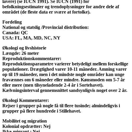
lavere) (se IUCN 1991). Se IUCN (1991) for
befolkningsestimater og trendoplysninger for andre dele af
området (de fleste data er svære at fortolke).
Fordeling
National og statslig /Provincial distribution:
Canada:
QC
USA:
FL, MA, MD, NC, NY
Økologi og livshistorie
Længde:
26 meter
Reproduktionskommentarer:
Reproduktionsparametre varierer betydeligt mellem forskellige
populationer. Drægtighed varer 10-11 måneder. Amning varer
op til 19 måneder, men i det mindste nogle områder kan unge
fravænnes om 6 måneder eller mindre. Kønsmoden om 5-7 år
eller mere (men tilsyneladende 2-4 år i Sortehavet).
Kælvningsinterval gennemsnittet sandsynligvis noget over 2 år.
Økologi Kommentarer:
Rejser i grupper på nogle få til flere tusinde; almindeligvis i
grupper på flere hundrede i Stillehavet.
Mobilitet og migration
Kolonial opdrætter:
Nej
Ikke-migrant :
Nej