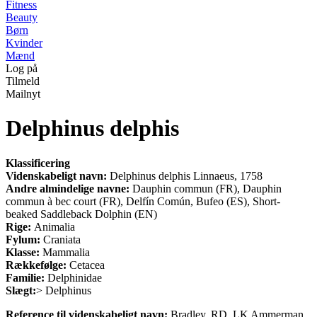
Fitness
Beauty
Børn
Kvinder
Mænd
Log på
Tilmeld
Mailnyt
Delphinus delphis
Klassificering
Videnskabeligt navn:
Delphinus delphis Linnaeus, 1758
Andre almindelige navne:
Dauphin commun (FR), Dauphin
commun à bec court (FR), Delfín Común, Bufeo (ES), Short-
beaked Saddleback Dolphin (EN)
Rige:
Animalia
Fylum:
Craniata
Klasse:
Mammalia
Rækkefølge:
Cetacea
Familie:
Delphinidae
Slægt:
> Delphinus
Reference til videnskabeligt navn:
Bradley, RD, LK Ammerman,