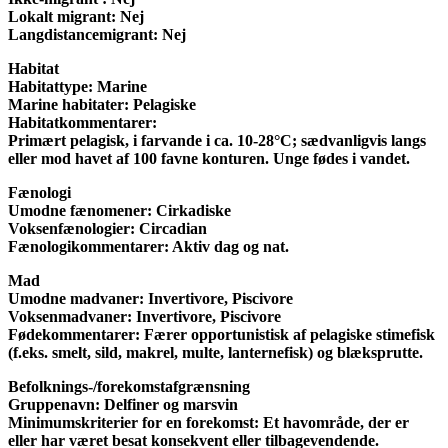
Lokalt migrant:
Nej
Langdistancemigrant:
Nej
Habitat
Habitattype:
Marine
Marine habitater:
Pelagiske
Habitatkommentarer:
Primært pelagisk, i farvande i ca. 10-28°C; sædvanligvis langs
eller mod havet af 100 favne konturen. Unge fødes i vandet.
Fænologi
Umodne fænomener:
Cirkadiske
Voksenfænologier:
Circadian
Fænologikommentarer:
Aktiv dag og nat.
Mad
Umodne madvaner:
Invertivore, Piscivore
Voksenmadvaner:
Invertivore, Piscivore
Fødekommentarer:
Færer opportunistisk af pelagiske stimefisk
(f.eks. smelt, sild, makrel, multe, lanternefisk) og blæksprutte.
Befolknings-/forekomstafgrænsning
Gruppenavn:
Delfiner og marsvin
Minimumskriterier for en forekomst:
Et havområde, der er
eller har været besat konsekvent eller tilbagevendende.